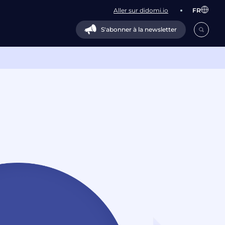
Aller sur didomi.io
FR
S'abonner à la newsletter