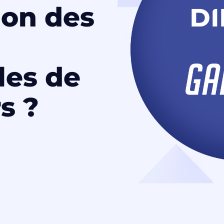
ion des
les de
s ?