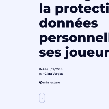
la protect
données
personnel
ses joueur
Publié
1/12/2024
par
Clara Verglas
4
min lecture