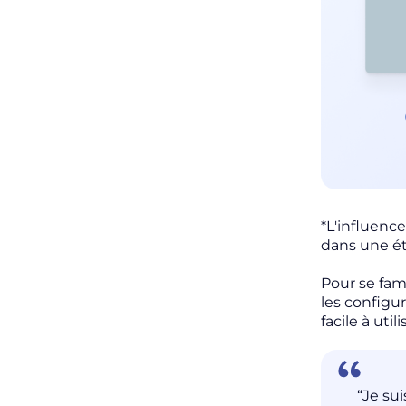
*L'influenc
dans une étu
Pour se fami
les configur
facile à uti
“Je su