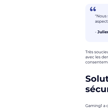
"Nous 
aspect
-
Julie
Très soucieu
avec les de
consentemen
Solu
sécu
Gaming1 a 