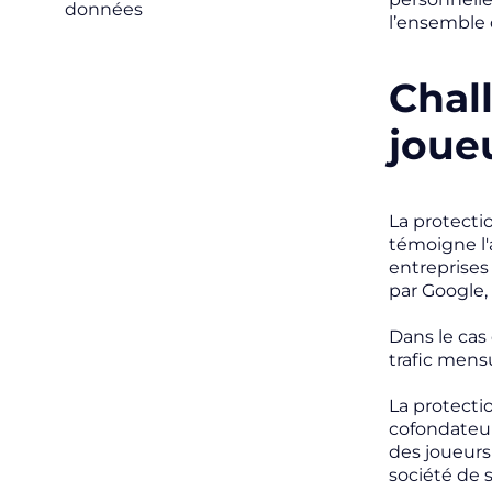
données
l’ensemble 
Chal
joueu
La protecti
témoigne l'
entreprises
par Google,
Dans le cas
trafic mensu
La protecti
cofondateu
des joueurs 
société de 