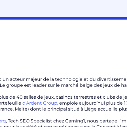
 un acteur majeur de la technologie et du divertissement (
. Le groupe est leader sur le marché belge des jeux de h
us de 40 salles de jeux, casinos terrestres et clubs de j
ortefeuille
d’Ardent Group
, emploie aujourd’hui plus de 1
rance, Malte) dont le principal situé à Liège accueille p
erq
, Tech SEO Specialist chez Gaming1, nous partage l’i
s pour la société et son expérience avec la Consent M