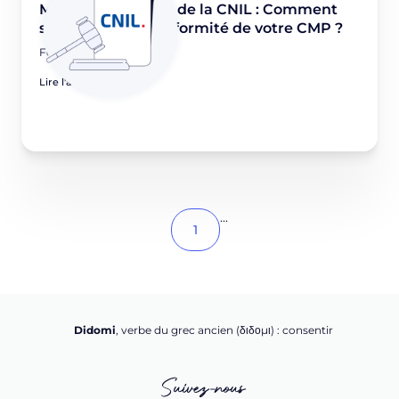
Mises en demeure de la CNIL : Comment
s’assurer de la conformité de votre CMP ?
February 24, 2026
Lire l'article
...
1
Didomi
, verbe du grec ancien (δ‌‌ιδο‌μι) : consentir
Suivez-nous