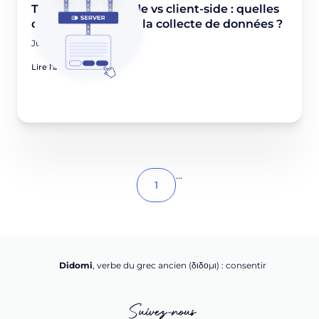
Tagging server-side vs client-side : quelles
différences lors de la collecte de données ?
July 22, 2021
Lire l'article
...
1
Didomi
, verbe du grec ancien (δ‌‌ιδο‌μι) : consentir
Suivez-nous