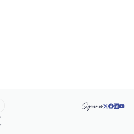
Síguenos
d
e