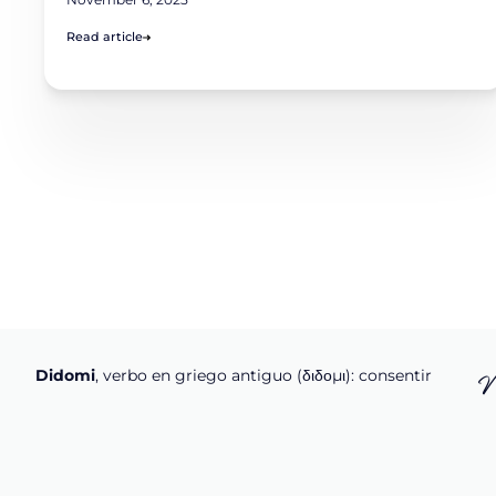
Read article
Didomi
, verbo en griego antiguo (διδομι): consentir
N