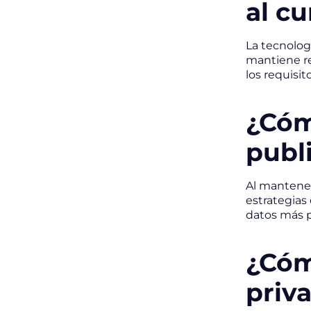
al c
La tecnolog
mantiene re
los requisi
¿Cóm
publi
Al mantener
estrategias
datos más p
¿Cóm
priva