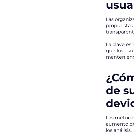
usua
Las organiz
propuestas d
transparent
La clave es
que los usu
manteniendo
¿Cóm
de s
devi
Las métricas
aumento de 
los análisis.