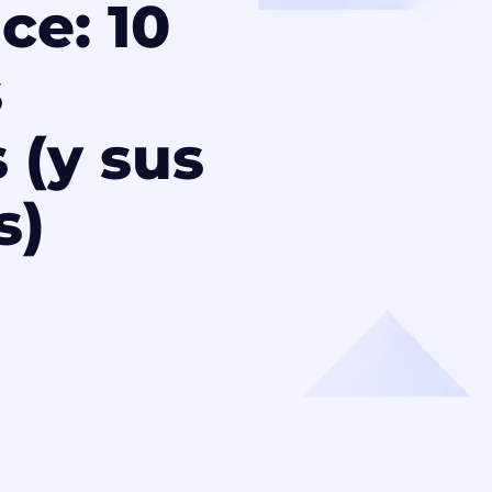
ce: 10
s
 (y sus
s)