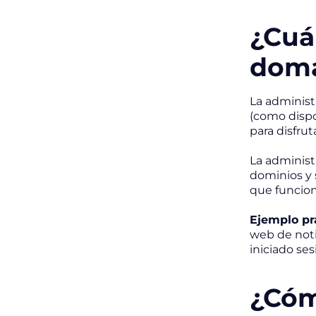
¿Cuál
doma
La administ
(como dispo
para disfru
La administ
dominios y 
que funciona
Ejemplo pr
web de noti
iniciado ses
¿Cóm