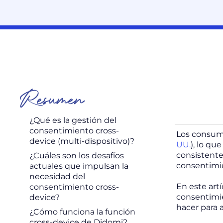
Resumen
¿Qué es la gestión del
consentimiento cross-
Los consumi
device (multi-dispositivo)?
UU.
), lo qu
consistente
¿Cuáles son los desafíos
consentimie
actuales que impulsan la
necesidad del
En este art
consentimiento cross-
consentimie
device?
hacer para 
¿Cómo funciona la función
cross-device de Didomi?