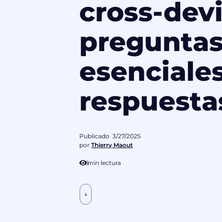
cross-devi
pregunta
esenciales
respuesta
Publicado
3/27/2025
por
Thierry Maout
6
min lectura