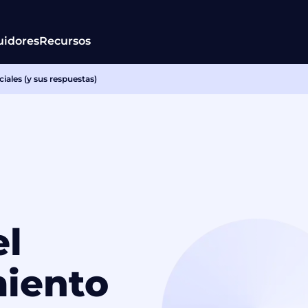
uidores
Recursos
iales (y sus respuestas)
el
iento