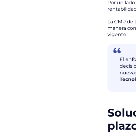
Por un lado 
rentabilidad
La CMP de D
manera con
vigente.
El enf
decisi
nuevas
Tecnol
Solu
plaz