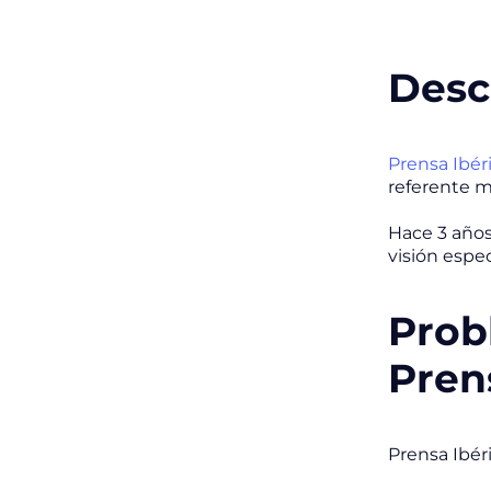
Desc
Prensa Ibér
referente m
Hace 3 años
visión espec
Prob
Pren
Prensa Ibér