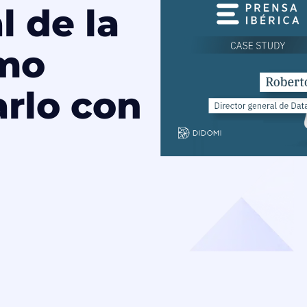
l de la
ómo
arlo con