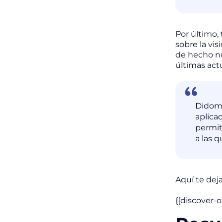
Por último,
sobre la vi
de hecho nu
últimas act
Didomi
aplica
permit
a las q
Aquí te dej
{{discover-