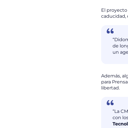
El proyecto 
caducidad, 
“Didom
de lon
un age
Además, alg
para Prensa 
libertad.
“La CM
con lo
Tecnol