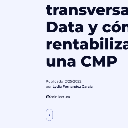
transversa
Data y c
rentabiliz
una CMP
Publicado
2/25/2022
por
Lydia Fernandez Garcia
4
min lectura