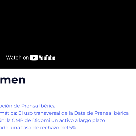
umen
pción de Prensa Ibérica
mática: El uso transversal de la
Data
de Prensa Ibérica
ón: la CMP de Didomi un activo a largo plazo
ado: una tasa de rechazo del 5%