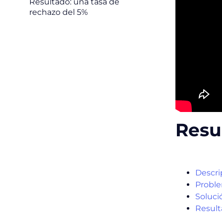
Resultado: una tasa de
rechazo del 5%
Res
Descri
Proble
Soluci
Result