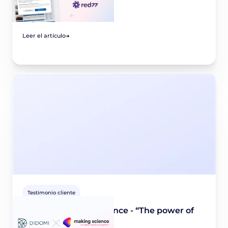
rentables
August 9, 2022
Leer el artículo
Testimonio cliente
Didomi x Making Science - “The power of
relationships”