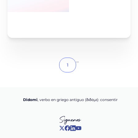
Leer el artículo
...
1
Didomi
, verbo en griego antiguo (διδομι): consentir
Síguenos