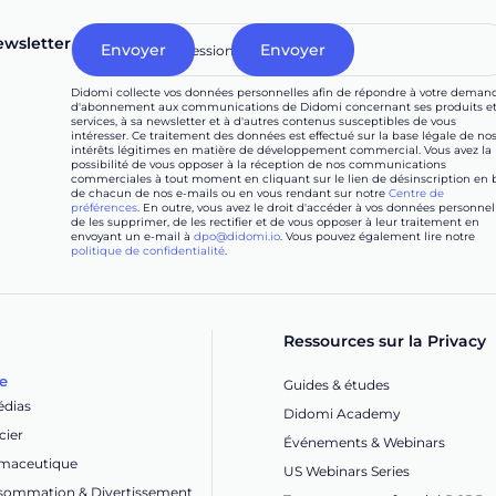
wsletter
Didomi collecte vos données personnelles afin de répondre à votre deman
d'abonnement aux communications de Didomi concernant ses produits e
services, à sa newsletter et à d'autres contenus susceptibles de vous
intéresser. Ce traitement des données est effectué sur la base légale de no
intérêts légitimes en matière de développement commercial. Vous avez la
possibilité de vous opposer à la réception de nos communications
commerciales à tout moment en cliquant sur le lien de désinscription en 
de chacun de nos e-mails ou en vous rendant sur notre
Centre de
préférences
. En outre, vous avez le droit d'accéder à vos données personnel
de les supprimer, de les rectifier et de vous opposer à leur traitement en
envoyant un e-mail à
dpo@didomi.io
. Vous pouvez également lire notre
politique de confidentialité
.
Ressources sur la Privacy
ie
Guides & études
édias
Didomi Academy
cier
Événements & Webinars
rmaceutique
US Webinars Series
nsommation & Divertissement