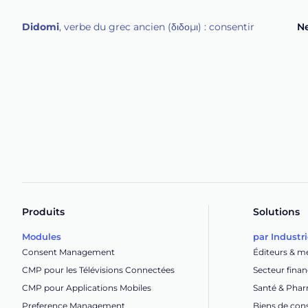
Didomi
, verbe du grec ancien (δ‌‌ιδο‌μι) : consentir
Ne
Produits
Solutions
Modules
par Industr
Consent Management
Éditeurs & m
CMP pour les Télévisions Connectées
Secteur finan
CMP pour Applications Mobiles
Santé & Pha
Preference Management
Biens de co