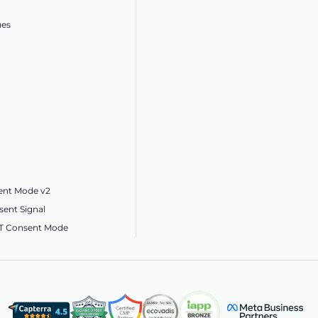
ues
ent Mode v2
ent Signal
ET Consent Mode