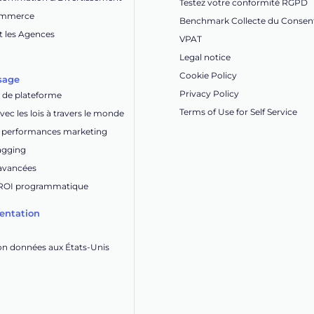
Testez votre conformité RGPD
Commerce
Benchmark Collecte du Conse
t les Agences
VPAT
Legal notice
Cookie Policy
sage
Privacy Policy
de plateforme
Terms of Use for Self Service
ec les lois à travers le monde
s performances marketing
tagging
 avancées
 ROI programmatique
entation
ion données aux États-Unis