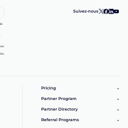
Suivez-nous
de
t
s
bas
les,
Pricing
Partner Program
Partner Directory
Referral Programs