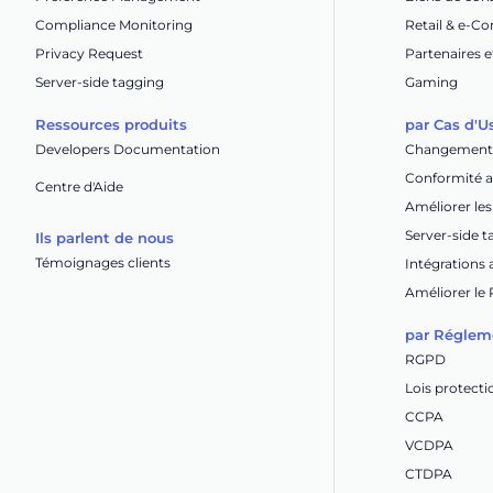
Compliance Monitoring
Retail & e-
Privacy Request
Partenaires e
Server-side tagging
Gaming
Ressources produits
par Cas d'U
Developers Documentation
Changement 
Conformité av
Centre d'Aide
Améliorer le
Server-side 
Ils parlent de nous
Témoignages clients
Intégrations
Améliorer le
par Réglem
RGPD
Lois protect
CCPA
VCDPA
CTDPA