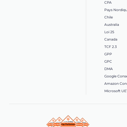
CPA
Pays Nordiq
Chile
Australia
Loi 25
Canada
TCF 2.3
GPP
GPC
DMA
Google Cons
Amazon Cons
Microsoft U