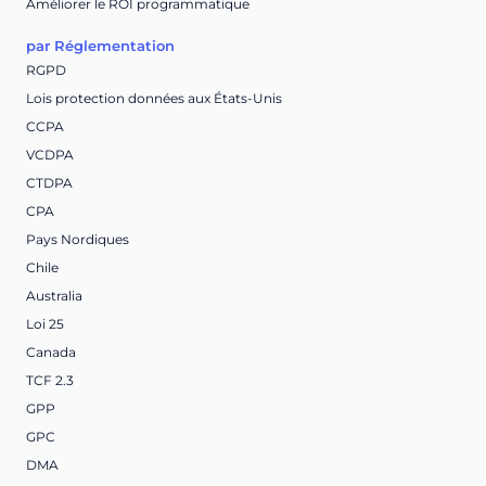
Améliorer le ROI programmatique
par Réglementation
RGPD
Lois protection données aux États-Unis
CCPA
VCDPA
CTDPA
CPA
Pays Nordiques
Chile
Australia
Loi 25
Canada
TCF 2.3
GPP
GPC
DMA