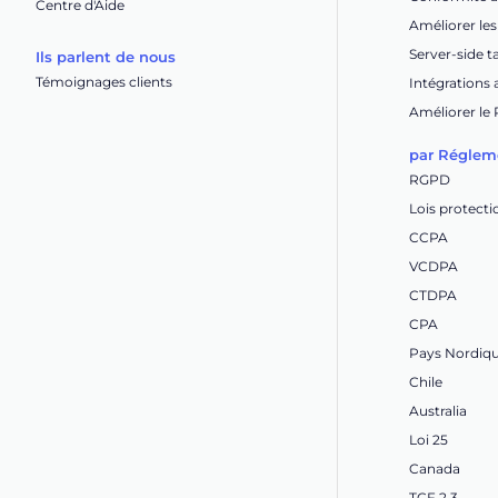
Centre d'Aide
Améliorer le
Server-side 
Ils parlent de nous
Témoignages clients
Intégrations
Améliorer le
par Réglem
RGPD
Lois protect
CCPA
VCDPA
CTDPA
CPA
Pays Nordiq
Chile
Australia
Loi 25
Canada
TCF 2.3