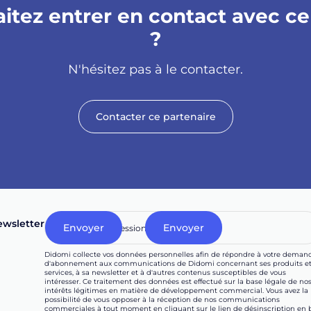
itez entrer en contact avec ce
?
N'hésitez pas à le contacter.
Contacter ce partenaire
wsletter
Didomi collecte vos données personnelles afin de répondre à votre deman
d'abonnement aux communications de Didomi concernant ses produits e
services, à sa newsletter et à d'autres contenus susceptibles de vous
intéresser. Ce traitement des données est effectué sur la base légale de no
intérêts légitimes en matière de développement commercial. Vous avez la
possibilité de vous opposer à la réception de nos communications
commerciales à tout moment en cliquant sur le lien de désinscription en 