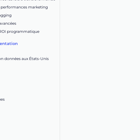
s performances marketing
tagging
 avancées
 ROI programmatique
entation
ion données aux États-Unis
ues