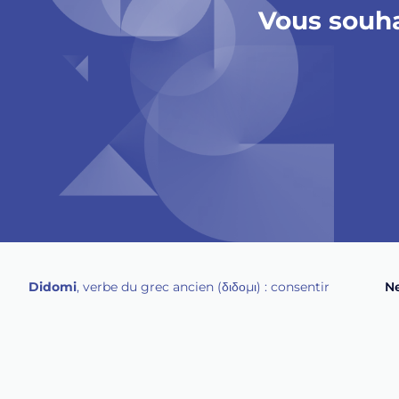
Vous souha
Didomi
, verbe du grec ancien (δ‌‌ιδο‌μι) : consentir
Ne