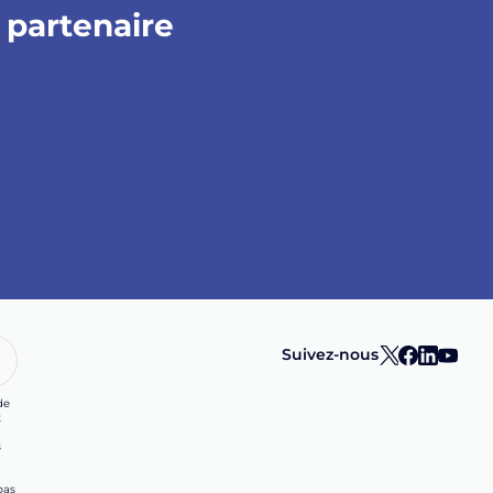
 partenaire
Suivez-nous
de
t
s
bas