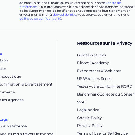
de chacun de nos e-mails ou en vous rendant sur notre
Centre de
préférences
. En outre, vous avez le droit d'accéder à vos données personnel
de les supprimer, de les rectifier et de vous opposer à leur traitement en
envoyant un e-mail à
dpo@didomi.io
. Vous pouvez également lire notre
politique de confidentialité
.
Ressources sur la Privacy
ie
Guides & études
édias
Didomi Academy
cier
Événements & Webinars
rmaceutique
US Webinars Series
nsommation & Divertissement
Testez votre conformité RGPD
Commerce
Benchmark Collecte du Conse
t les Agences
VPAT
Legal notice
Cookie Policy
sage
Privacy Policy
de plateforme
Terms of Use for Self Service
ec les lois à travers le monde