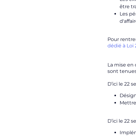
être t
Les pé
d'affai
Pour rentre
dédié à Loi 
La mise en 
sont tenues
D’ici le 22
Désign
Mettre
D’ici le 22
Implém