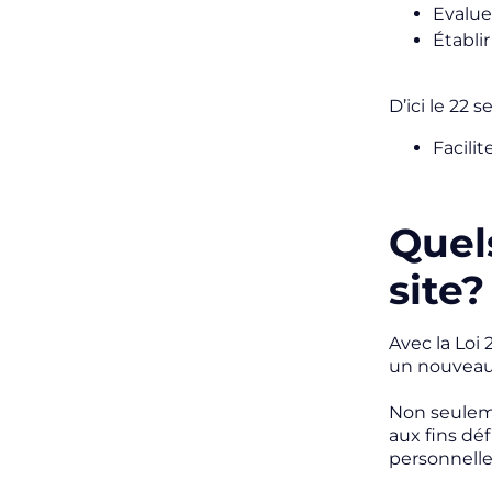
Evaluer
Établi
D’ici le 22
Facilit
Quel
site?
Avec la Loi
un nouveau
Non seuleme
aux fins dé
personnelle