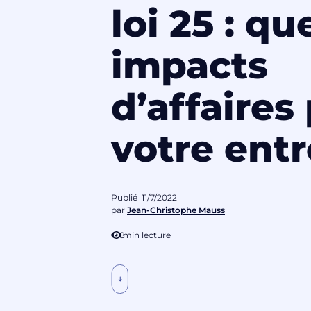
loi 25 : qu
impacts
d’affaires
votre entr
Publié
11/7/2022
par
Jean-Christophe Mauss
8
min lecture