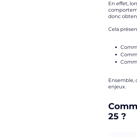
En effet, lo
comportemen
donc obteni
Cela présent
Commen
Commen
Commen
Ensemble, o
enjeux.
Commen
25 ?