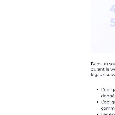
Dans un sou
durant le we
légaux suiv
L’obli
donnée
L’obli
commun
Les ex