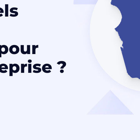
els
 pour
eprise ?