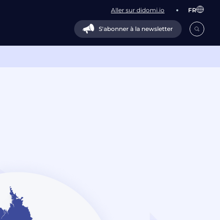
Aller sur didomi.io
FR
S'abonner à la newsletter