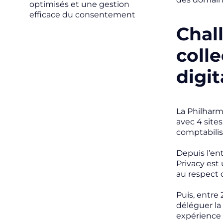
optimisés et une gestion
efficace du consentement
Chal
coll
digit
La Philhar
avec 4 site
comptabilis
Depuis l’en
Privacy est
au respect 
Puis, entre 
déléguer la
expérience