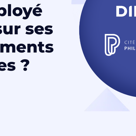
ployé
ur ses
ements
es ?