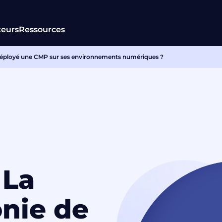
teurs
Ressources
éployé une CMP sur ses environnements numériques ?
La
nie de