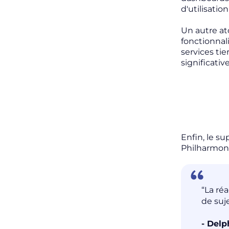
d'utilisation
Un autre at
fonctionnal
services ti
significativ
Enfin, le su
Philharmoni
“La réa
de suje
- Delp