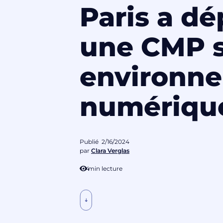
Paris a dé
une CMP s
environn
numériqu
Publié
2/16/2024
par
Clara Verglas
4
min lecture