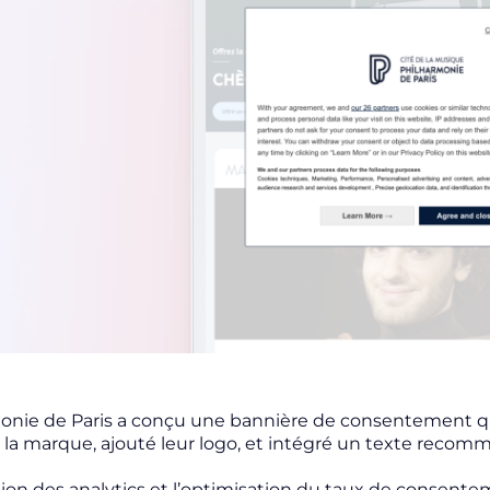
onie de Paris a conçu une bannière de consentement qui in
 la marque, ajouté leur logo, et intégré un texte reco
tion des analytics et l’optimisation du taux de consente