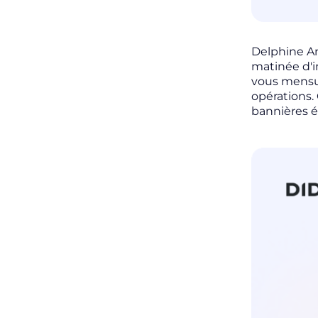
Delphine An
matinée d'i
vous mensue
opérations. 
bannières é