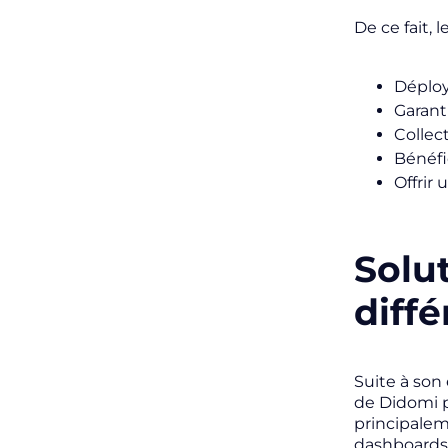
De ce fait,
Déploy
Garant
Collec
Bénéfi
Offrir
Solu
diff
Suite à son
de Didomi p
principalem
dashboards i