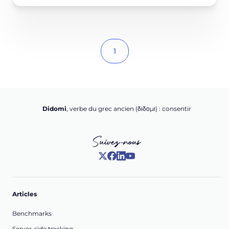
1
Didomi
, verbe du grec ancien (δ‌‌ιδο‌μι) : consentir
Suivez-nous
Articles
Benchmarks
Server-side tracking