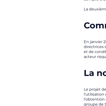
La deuxième
Comm
En janvier 
directrices
et de condi
acteur risq
La n
Le projet de
l’utilisatio
l’obtention
groupe de t