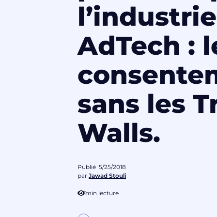
l’industrie
AdTech : l
consente
sans les T
Walls.
Publié
5/25/2018
par
Jawad Stouli
5
min lecture