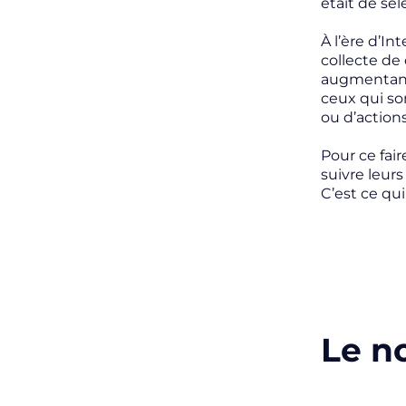
était de sé
À l’ère d’I
collecte de 
augmentant 
ceux qui so
ou d’action
Pour ce fair
suivre leur
C’est ce qu
Le n