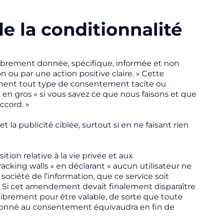
 de la conditionnalité
librement donnée, spécifique, informée et non
 ou par une action positive claire
. » Cette
mment tout type de consentement tacite ou
, en gros «
si vous savez ce que nous faisons et que
accord
. »
t la publicité ciblée, surtout si en ne faisant rien
ion relative à la vie privée et aux
racking walls
» en déclarant «
aucun utilisateur ne
 société de l’information, que ce service soit
 » Si cet amendement devait finalement disparaître
 librement pour être valable, de sorte que toute
itionné au consentement équivaudra en fin de