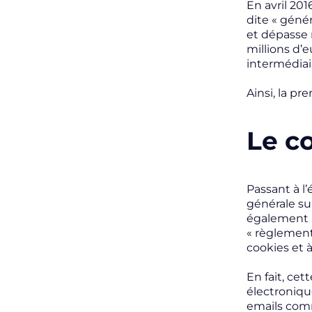
En avril 20
dite
« génér
et dépasse 
millions d’e
intermédiai
Ainsi, la p
Le c
Passant à l
générale su
également at
« règlement
cookies et à
En fait, ce
électroniqu
emails comm