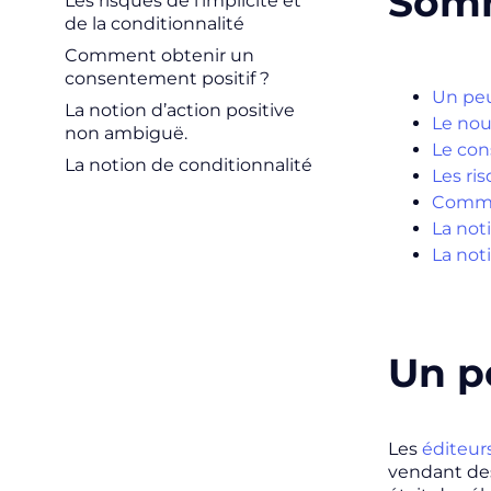
Som
Les risques de l’implicite et
de la conditionnalité
Comment obtenir un
consentement positif ?
Un peu
La notion d’action positive
Le no
non ambiguë.
Le con
La notion de conditionnalité
Les ris
Commen
La not
La not
Un p
Les
éditeur
vendant des