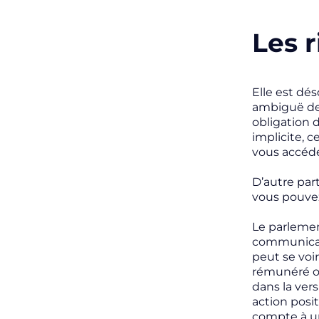
Les r
Elle est dé
ambiguë de 
obligation 
implicite, c
vous accédez
D’autre part
vous pouvez
Le parlemen
communicati
peut se voir
rémunéré ou
dans la ver
action posi
compte à un