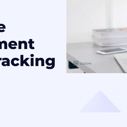
e
ment
racking