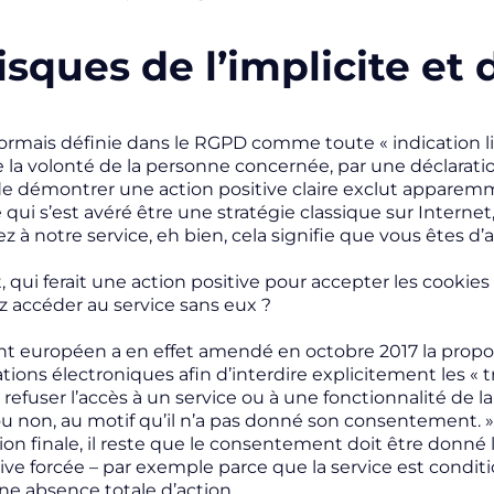
isques de l’implicite et
sormais définie dans le RGPD comme toute «
indication 
la volonté de la personne concernée, par une déclaration
de démontrer une action positive claire exclut appare
e qui s’est avéré être une stratégie classique sur Internet
 à notre service, eh bien, cela signifie que vous êtes d’
, qui ferait une action positive pour accepter les cookies e
 accéder au service sans eux ?
t européen a en effet amendé en octobre 2017 la proposit
ons électroniques afin d’interdire explicitement les «
t
 refuser l’accès à un service ou à une fonctionnalité de la
 non, au motif qu’il n’a pas donné son consentement
.
sion finale, il reste que le consentement doit être donné
tive forcée – par exemple parce que la service est cond
e absence totale d’action.