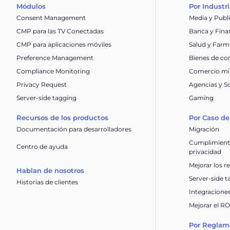
Módulos
Por Industr
Consent Management
Media y Publ
CMP para las TV Conectadas
Banca y Fina
CMP para aplicaciones móviles
Salud y Farm
Preference Management
Bienes de co
Compliance Monitoring
Comercio min
Privacy Request
Agencias y S
Server-side tagging
Gaming
Recursos de los productos
Por Caso de
Documentación para desarrolladores
Migración
Cumplimiento
Centro de ayuda
privacidad
Mejorar los r
Hablan de nosotros
Server-side 
Historias de clientes
Integracione
Mejorar el R
Por Reglam