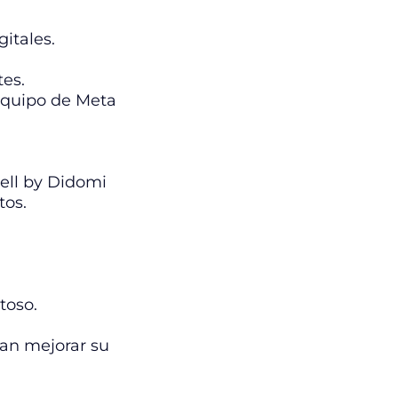
itales.
es.
equipo de Meta
ell by Didomi
tos.
toso.
can mejorar su