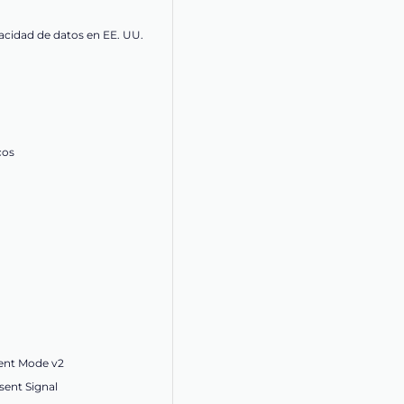
acidad de datos en EE. UU.
cos
ent Mode v2
ent Signal