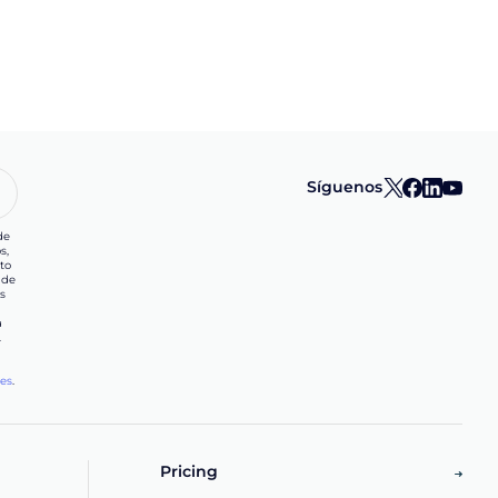
Síguenos
de
s,
to
 de
s
a
.
les
.
d
Pricing