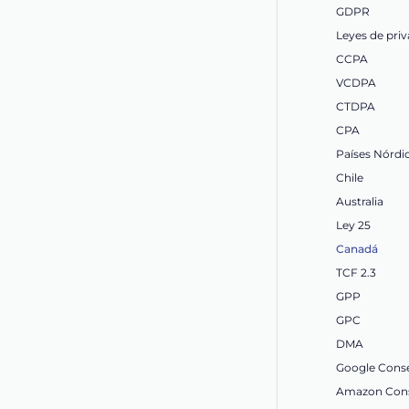
GDPR
Leyes de priv
CCPA
VCDPA
CTDPA
CPA
Países Nórdi
Chile
Australia
Ley 25
Canadá
TCF 2.3
GPP
GPC
DMA
Google Cons
Amazon Cons