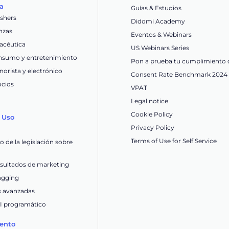
ia
Guías & Estudios
ishers
Didomi Academy
nzas
Eventos & Webinars
acéutica
US Webinars Series
nsumo y entretenimiento
Pon a prueba tu cumplimiento 
orista y electrónico
Consent Rate Benchmark 2024
ocios
VPAT
Legal notice
Cookie Policy
 Uso
Privacy Policy
Terms of Use for Self Service
 de la legislación sobre
esultados de marketing
tagging
s avanzadas
OI programático
ento