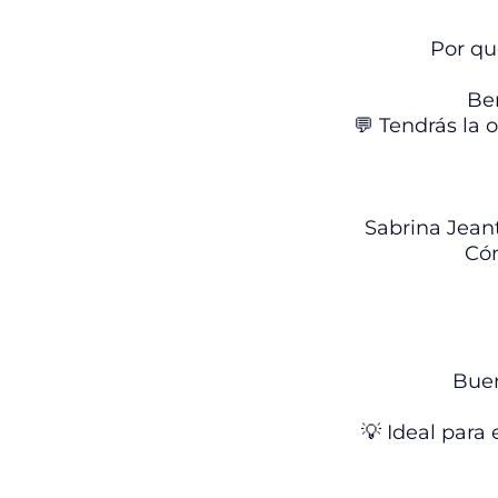
Por qu
Ben
💬 Tendrás la
Sabrina Jean
Cóm
Buen
💡 Ideal para