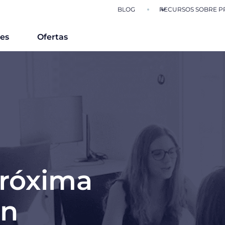
BLOG
RECURSOS SOBRE P
nes
Ofertas
próxima
en