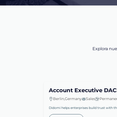
Explora nue
Account Executive DA
Berlin,Germany
Sales
Permanen
Didomi helps enterprises build trust with t