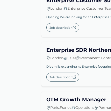
Enterprise Customer S
London
Enterprise Customer Te
Opening We are looking for an Enterprise CS
Job description
Enterprise SDR Norther
London
Sales
Permanent Contr
Didomi is expanding its Enterprise footprin
Job description
GTM Growth Manager
Paris,France
Operations
Perman