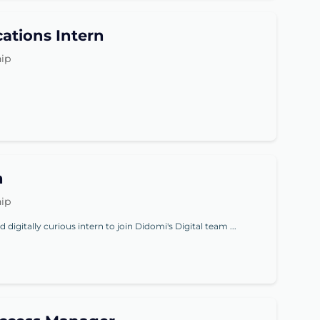
tions Intern
hip
n
hip
digitally curious intern to join Didomi's Digital team ...