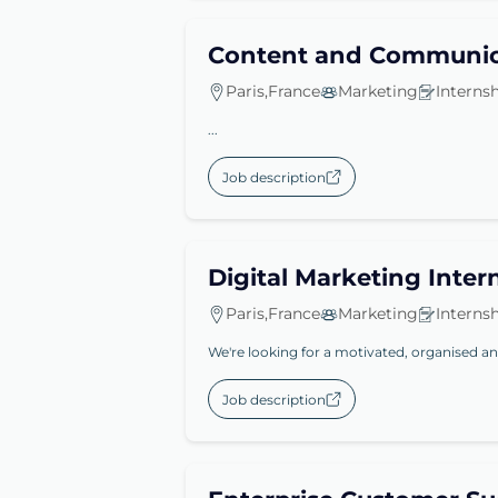
Content and Communica
Paris,France
Marketing
Interns
...
Job description
Digital Marketing Inter
Paris,France
Marketing
Interns
We're looking for a motivated, organised and 
Job description