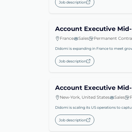
Job description
Account Executive Mid-
France
Sales
Permanent Contra
Didomi is expanding in France to meet grow
Job description
Account Executive Mid
New-York, United States
Sales
P
Didomi is scaling its US operations to capt
Job description