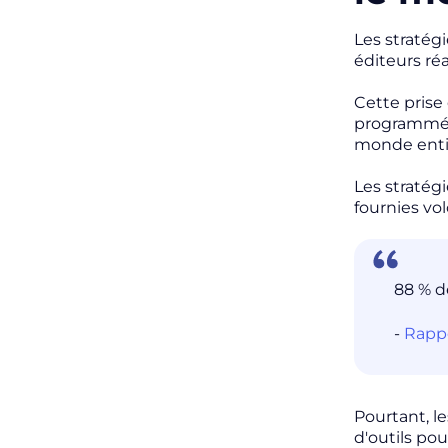
Les straté
éditeurs réa
Cette prise
programmée 
monde enti
Les stratég
fournies vo
88 % d
-
Rappo
Pourtant, l
d'outils pou