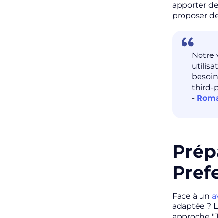
apporter de 
proposer des
Notre 
utilis
besoin
third-
-
Roma
Prép
Pref
Face à un
a
adaptée ? L
approche "