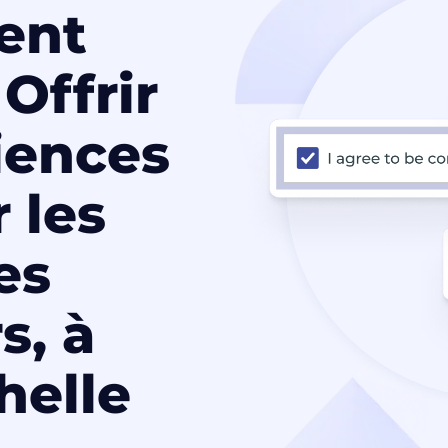
ent
 Offrir
iences
 les
es
s, à
helle