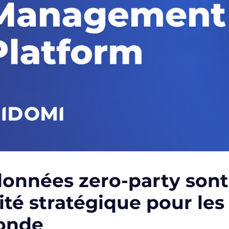
données
zero-party
sont
ité stratégique pour les
onde