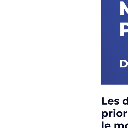
Les 
prior
le m