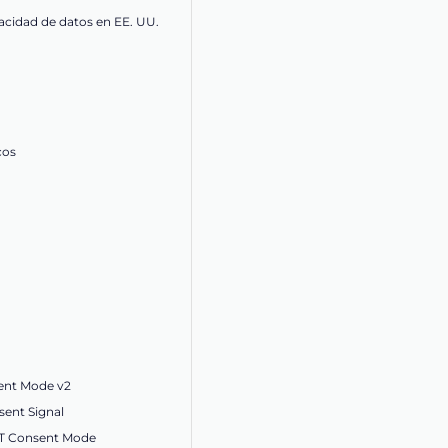
acidad de datos en EE. UU.
cos
ent Mode v2
ent Signal
ET Consent Mode