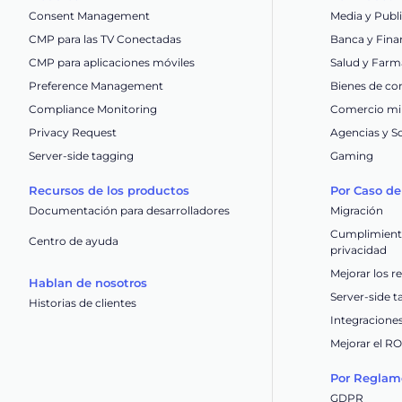
Consent Management
Media y Publ
CMP para las TV Conectadas
Banca y Fina
CMP para aplicaciones móviles
Salud y Farm
Preference Management
Bienes de co
Compliance Monitoring
Comercio min
Privacy Request
Agencias y S
Server-side tagging
Gaming
Recursos de los productos
Por Caso de
Documentación para desarrolladores
Migración
Cumplimiento
Centro de ayuda
privacidad
Mejorar los r
Hablan de nosotros
Server-side 
Historias de clientes
Integracione
Mejorar el R
Por Reglam
GDPR