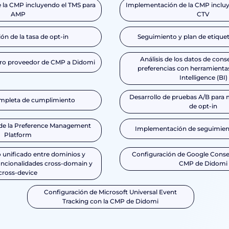
la CMP incluyendo el TMS para
Implementación de la CMP incluy
AMP
CTV
ón de la tasa de opt-in
Seguimiento y plan de etiquet
Análisis de los datos de con
tro proveedor de CMP a Didomi
preferencias con herramienta
Intelligence (BI)
Desarrollo de pruebas A/B para m
ompleta de cumplimiento
de opt-in
de la Preference Management
Implementación de seguimient
Platform
unificado entre dominios y
Configuración de Google Conse
funcionalidades cross-domain y
CMP de Didomi
cross-device
Configuración de Microsoft Universal Event
Tracking con la CMP de Didomi