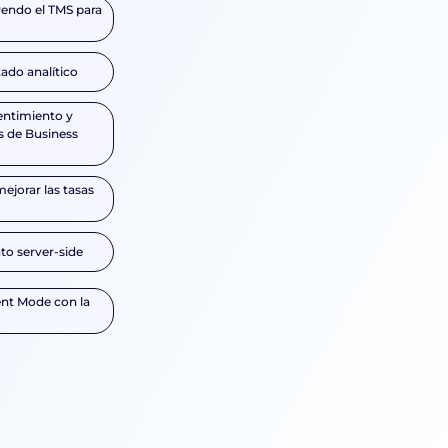
endo el TMS para
ado analítico
sentimiento y
s de Business
ejorar las tasas
o server-side
nt Mode con la