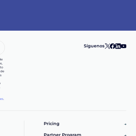
Síguenos
de
s,
to
 de
s
a
.
les
.
d
Pricing
Partner Program