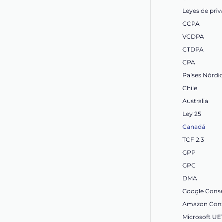
Leyes de priv
CCPA
VCDPA
CTDPA
CPA
Países Nórdi
Chile
Australia
Ley 25
Canadá
TCF 2.3
GPP
GPC
DMA
Google Cons
Amazon Cons
Microsoft U