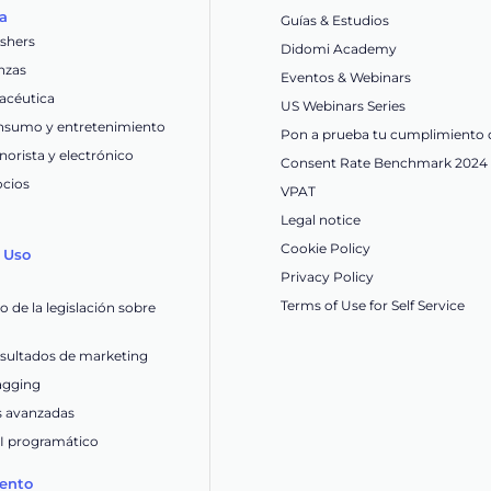
ia
Guías & Estudios
ishers
Didomi Academy
nzas
Eventos & Webinars
acéutica
US Webinars Series
nsumo y entretenimiento
Pon a prueba tu cumplimiento 
orista y electrónico
Consent Rate Benchmark 2024
ocios
VPAT
Legal notice
Cookie Policy
 Uso
Privacy Policy
Terms of Use for Self Service
 de la legislación sobre
esultados de marketing
tagging
s avanzadas
OI programático
ento