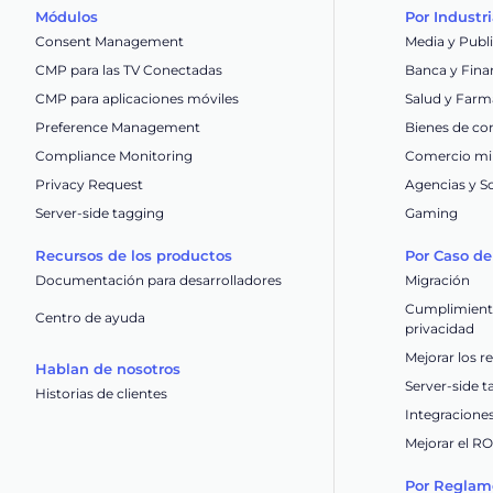
Módulos
Por Industr
Consent Management
Media y Publ
CMP para las TV Conectadas
Banca y Fina
CMP para aplicaciones móviles
Salud y Farm
Preference Management
Bienes de co
Compliance Monitoring
Comercio min
Privacy Request
Agencias y S
Server-side tagging
Gaming
Recursos de los productos
Por Caso de
Documentación para desarrolladores
Migración
Cumplimiento
Centro de ayuda
privacidad
Mejorar los r
Hablan de nosotros
Server-side 
Historias de clientes
Integracione
Mejorar el R
Por Reglam