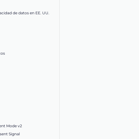
acidad de datos en EE. UU.
cos
ent Mode v2
ent Signal