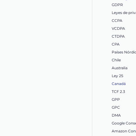
GDPR
Leyes de priv
CCPA
VCDPA
CTDPA
CPA
Países Nórdi
Chile
Australia
Ley 25
Canadá
TCF 2.3
GPP
GPC
DMA
Google Cons
Amazon Cons