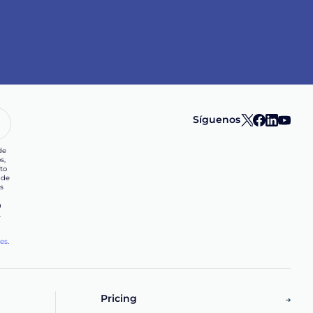
Síguenos
de
s,
to
 de
s
a
.
les
.
d
Pricing