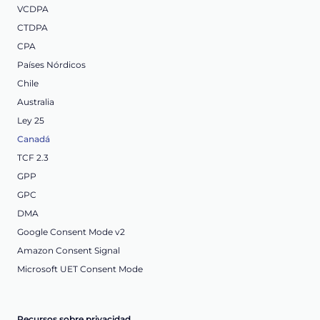
VCDPA
CTDPA
CPA
Países Nórdicos
Chile
Australia
Ley 25
Canadá
TCF 2.3
GPP
GPC
DMA
Google Consent Mode v2
Amazon Consent Signal
Microsoft UET Consent Mode
Recursos sobre privacidad