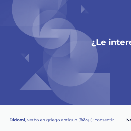
¿Le inter
Didomi
, verbo en griego antiguo (διδομι): consentir
Ne