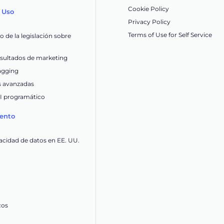
Cookie Policy
 Uso
Privacy Policy
Terms of Use for Self Service
 de la legislación sobre
esultados de marketing
tagging
s avanzadas
OI programático
ento
acidad de datos en EE. UU.
cos