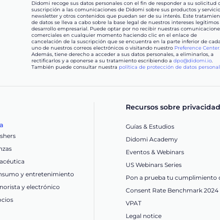
Didomi recoge sus datos personales con el fin de responder a su solicitud 
suscripción a las comunicaciones de Didomi sobre sus productos y servicio
newsletter y otros contenidos que puedan ser de su interés. Este tratamien
de datos se lleva a cabo sobre la base legal de nuestros intereses legítimos
desarrollo empresarial. Puede optar por no recibir nuestras comunicacione
comerciales en cualquier momento haciendo clic en el enlace de
cancelación de la suscripción que se encuentra en la parte inferior de cad
uno de nuestros correos electrónicos o visitando nuestro
Preference Center
Además, tiene derecho a acceder a sus datos personales, a eliminarlos, a
rectificarlos y a oponerse a su tratamiento escribiendo a
dpo@didomi.io
.
También puede consultar nuestra
política de protección de datos persona
Recursos sobre privacida
ia
Guías & Estudios
ishers
Didomi Academy
nzas
Eventos & Webinars
acéutica
US Webinars Series
nsumo y entretenimiento
Pon a prueba tu cumplimiento 
orista y electrónico
Consent Rate Benchmark 2024
ocios
VPAT
Legal notice