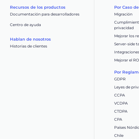
Recursos de los productos
Por Caso de
Documentación para desarrolladores
Migración
Cumplimiento
Centro de ayuda
privacidad
Mejorar los r
Hablan de nosotros
Server-side 
Historias de clientes
Integracione
Mejorar el R
Por Reglam
GDPR
Leyes de priv
CCPA
VCDPA
CTDPA
CPA
Países Nórdi
Chile