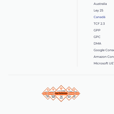
Australia
Ley 25
Canadá
TCF 2.3
GPP
GPC
DMA
Google Cons
Amazon Cons
Microsoft U