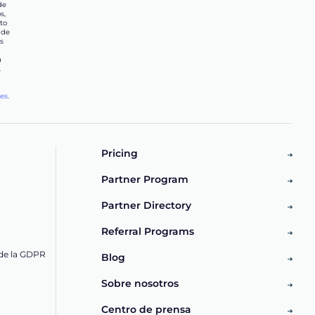
de
s,
to
 de
s
a
.
les
.
d
Pricing
Partner Program
Partner Directory
Referral Programs
de la GDPR
Blog
Sobre nosotros
Centro de prensa