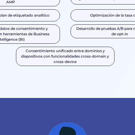
AMP
lan de etiquetado analítico
Optimización de la tasa 
s datos de consentimiento y
Desarrollo de pruebas A/B para m
on herramientas de Business
de opt-in
telligence (BI)
Consentimiento unificado entre dominios y
dispositivos con funcionalidades cross-domain y
cross-device