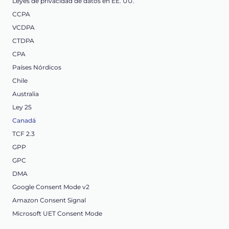
Leyes de privacidad de datos en EE. UU.
CCPA
VCDPA
CTDPA
CPA
Países Nórdicos
Chile
Australia
Ley 25
Canadá
TCF 2.3
GPP
GPC
DMA
Google Consent Mode v2
Amazon Consent Signal
Microsoft UET Consent Mode