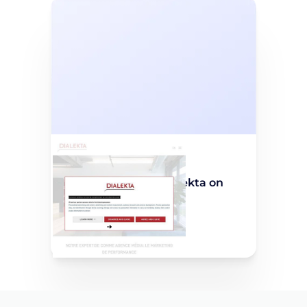
Social post
Social post from Dialekta on
LinkedIn
Saber más