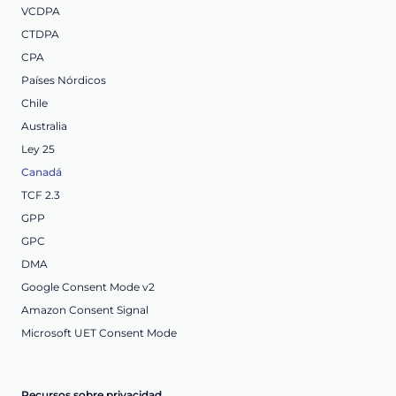
VCDPA
CTDPA
CPA
Países Nórdicos
Chile
Australia
Ley 25
Canadá
TCF 2.3
GPP
GPC
DMA
Google Consent Mode v2
Amazon Consent Signal
Microsoft UET Consent Mode
Recursos sobre privacidad