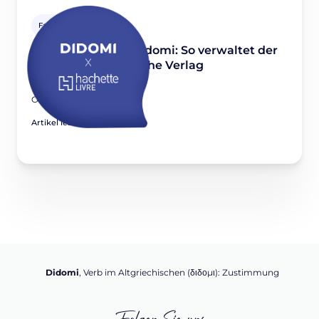
Fallstudien
Hachette Livre X Didomi: So verwaltet der
führende französische Verlag
Einwilligungen
October 15, 2021
Artikel lesen
Didomi
, Verb im Altgriechischen (διδομι): Zustimmung
Folgen Sie uns