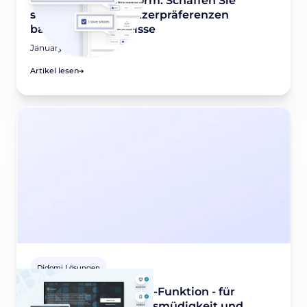
Management Platform: Schaffen Sie
skalierbare, auf Nutzerpräferenzen
basierende Erlebnisse
January 18, 2022
Artikel lesen
Didomi Lösungen
Didomis Cross-Device-Funktion - für
weniger Einwilligungsmüdigkeit und