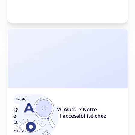
Solutions Didomi
Qu'est-ce que le WCAG 2.1 ? Notre
engagement pour l'accessibilité chez
Didomi
May 13, 2025