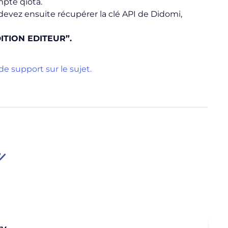
mpte qiota.
evez ensuite récupérer la clé API de Didomi,
ITION EDITEUR”.
e support sur le sujet.
r