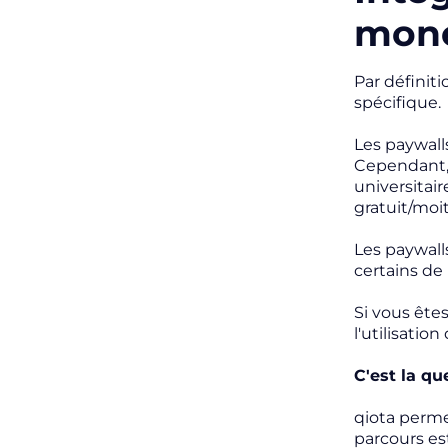
moné
Par définit
spécifique.
Les paywall
Cependant, 
universitai
gratuit/moi
Les paywall
certains de
Si vous ête
l'utilisatio
C'est la qu
qiota perme
parcours es