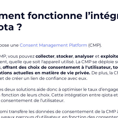
ent fonctionne l’intég
ota ?
pose une
Consent Management Platform
(CMP).
CMP, vous pouvez
collecter
,
stocker
,
analyser
et
exploit
t, quelle que soit l'appareil utilisé. La CMP se déploie 
s,
offrant des choix de consentement à l'utilisateur, t
tions actuelles en matière de vie privée.
De plus, la
 et de créer un lien de confiance avec eux.
s deux solutions aide donc à optimiser le taux d’engage
n fonction de leurs choix. Cette intégration entre qiota e
e consentement de l’utilisateur.
idomi transfère les données de consentement de la CMP à
veaux parcours d'utilisateur, en fonction des consentemen