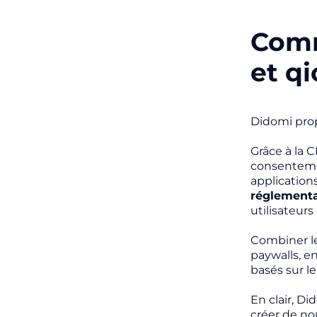
Comm
et qi
Didomi pro
Grâce à la 
consentemen
application
réglementa
utilisateurs
Combiner le
paywalls, e
basés sur l
En clair, D
créer de nou