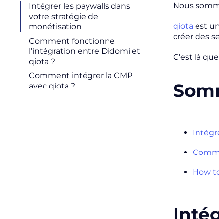
Nous sommes
Intégrer les paywalls dans
votre stratégie de
qiota
est un
monétisation
créer des s
Comment fonctionne
l’intégration entre Didomi et
C'est là qu
qiota ?
Comment intégrer la CMP
Som
avec qiota ?
Intégr
Commen
How to
Intég