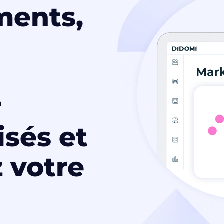
ments,
r
isés et
 votre