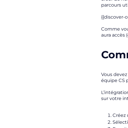
parcours uti
{{discover-
Comme vous 
aura accès 
Comm
Vous devez 
équipe CS 
L’intégrati
sur votre in
Créez 
Sélect