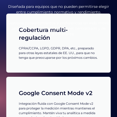
Diseñada para equipos que no pueden permitirse elegir
entre cumplimiento normativo y rendimiento.
Gestiona consentimientos y preferencias en web, móvil,
aplicaciones y CTV desde un panel centralizado y de
Cobertura multi-
forma coherente.
regulación
CPRA/CCPA, LGPD, GDPR, DPA, etc., preparado
para otras leyes estatales de EE. UU., para que no
tenga que preocuparse por los próximos cambios.
Google Consent Mode v2
Integración fluida con Google Consent Mode v2
para proteger la medición mientras mantienes el
cumplimiento. Mantén viva tu analítica a medida