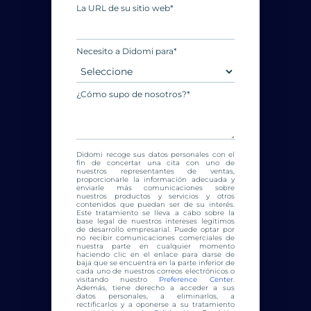
La URL de su sitio web
*
Necesito a Didomi para
*
¿Cómo supo de nosotros?
*
Didomi recoge sus datos personales con el
fin de concertar una cita con uno de
nuestros representantes de ventas,
proporcionarle la información adecuada y
enviarle más comunicaciones sobre
nuestros productos y servicios y otros
contenidos que puedan ser de su interés.
Este tratamiento se lleva a cabo sobre la
base legal de nuestros intereses legítimos
de desarrollo empresarial. Puede optar por
no recibir comunicaciones comerciales de
nuestra parte en cualquier momento
haciendo clic en el enlace para darse de
baja que se encuentra en la parte inferior de
cada uno de nuestros correos electrónicos o
visitando nuestro
Preference Center
.
Además, tiene derecho a acceder a sus
datos personales, a eliminarlos, a
rectificarlos y a oponerse a su tratamiento