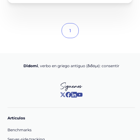
1
Didomi
, verbo en griego antiguo (διδομι): consentir
Síguenos
Artículos
Benchmarks
Server-side tracking